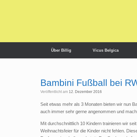
Zum
Inhalt
springen
Über Billig
Vicus Belgica
Bambini Fußball bei RW 
Veröffentlicht am
12. Dezember 2016
Seit etwas mehr als 3 Monaten bieten wir nun Ba
auch immer sehr gerne angenommen und macht
Mit durchschnittlich 10 Kindern trainieren wir sei
Weihnachtsfeier für die Kinder nicht fehlen. Di