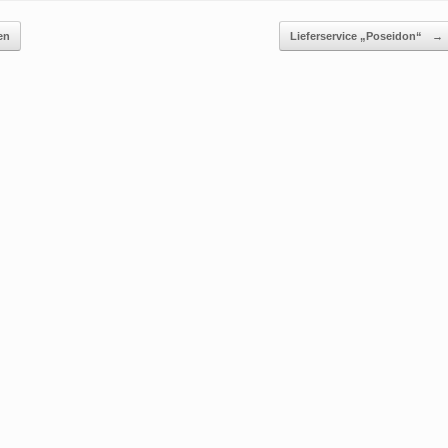
en
Lieferservice „Poseidon“
→