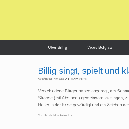
Zum
Inhalt
springen
Über Billig
Vicus Belgica
Billig singt, spielt und 
Veröffentlicht am
28. März 2020
Verschiedene Bürger haben angeregt, am Sonntag
Strasse (mit Abstand!) gemeinsam zu singen, zu 
Helfer in der Krise gewürdigt und ein Zeichen der
Veröffentlicht in
Aktuelles
.