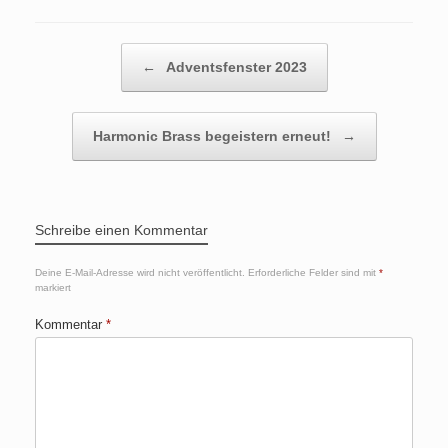
Beitragsnavigation
←
Adventsfenster 2023
Harmonic Brass begeistern erneut!
→
Schreibe einen Kommentar
Deine E-Mail-Adresse wird nicht veröffentlicht.
Erforderliche Felder sind mit
*
markiert
Kommentar
*