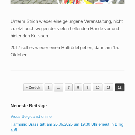
Unterm Strich wieder eine gelungene Veranstaltung, nicht
zuletzt auch wegen der vielen helfenden Hände vor und
hinter den Kulissen.
2017 soll es wieder einen Hoftrödel geben, dann am 15.
Oktober.
Beitragsnavigation
« Zurück
1
…
7
8
9
10
11
12
Neueste Beiträge
Vicus Belgica ist online
Harmonic Brass tritt am 26.06.2026 um 19:30 Uhr erneut in Billig
auf!