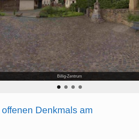
Billig-Zentrum
Billig-Zentrum
 offenen Denkmals am