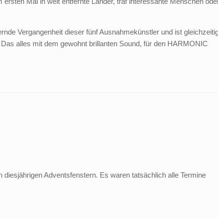
ersten Mal in weit entfernte Länder, traf interessante Menschen ode
illernde Vergangenheit dieser fünf Ausnahmekünstler und ist gleichzeiti
 Das alles mit dem gewohnt brillanten Sound, für den HARMONIC
en diesjährigen Adventsfenstern. Es waren tatsächlich alle Termine