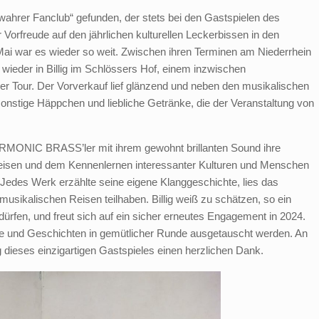
 „wahrer Fanclub“ gefunden, der stets bei den Gastspielen des
Vorfreude auf den jährlichen kulturellen Leckerbissen in den
ai war es wieder so weit. Zwischen ihren Terminen am Niederrhein
 wieder in Billig im Schlössers Hof, einem inzwischen
rer Tour. Der Vorverkauf lief glänzend und neben den musikalischen
onstige Häppchen und liebliche Getränke, die der Veranstaltung von
.
 HARMONIC BRASS’ler mit ihrem gewohnt brillanten Sound ihre
 Reisen und dem Kennenlernen interessanter Kulturen und Menschen
edes Werk erzählte seine eigene Klanggeschichte, lies das
musikalischen Reisen teilhaben. Billig weiß zu schätzen, so ein
dürfen, und freut sich auf ein sicher erneutes Engagement in 2024.
te und Geschichten in gemütlicher Runde ausgetauscht werden. An
g dieses einzigartigen Gastspieles einen herzlichen Dank.